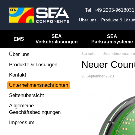
Перейти к основному контенту
Tel: +49 2203-9618031
Über uns
Produkte & Lösu
Unternehmensnachrichten
Impressum
SEA
SEA
EMS
Verkehrslösungen
Parkraumsysteme
Über uns
Startseite
Unternehmensnachric
Neuer Coun
Produkte & Lösungen
Kontakt
28 September 2023
Unternehmensnachrichten
Seitenübersicht
Allgemeine
Geschäftsbedingungen
Impressum