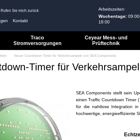
Arbeitszeiten:
Rufen Sie mich zurück
Wochentage:
09:00
ngen
Kontakt
18:00
Allgemeine Geschäftsbedingungen
Traco
Ceyear Mess- und
Stromversorgungen
Prüftechnik
hten
Neuer Countdown-Timer für Verkehrsampeln von SEA Components
tdown-Timer für Verkehrsampe
SEA Components stellt sein Upd
einen Traffic Countdown Timer 
für die nahtlose Integration 
hochwertige, energieeffiziente
Echtze