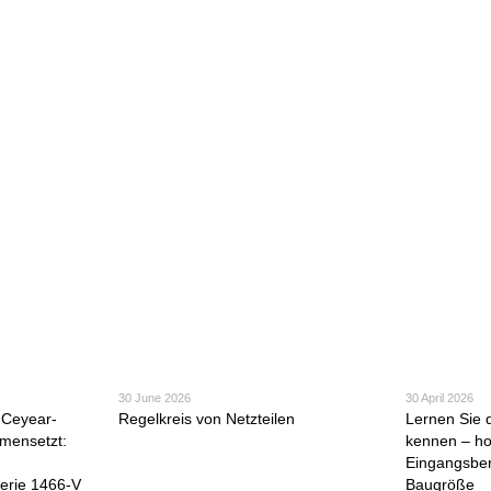
30 June 2026
30 April 2026
s Ceyear-
Regelkreis von Netzteilen
Lernen Sie 
mensetzt:
kennen – hoh
Eingangsbe
erie 1466-V
Baugröße