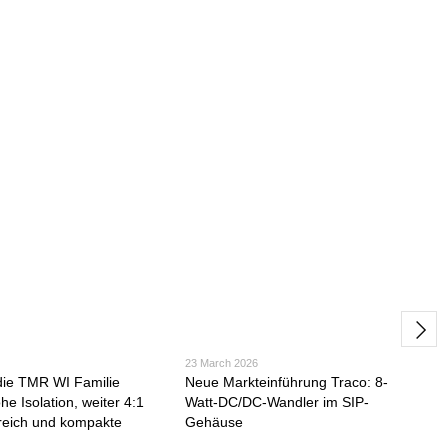
23 March 2026
die TMR WI Familie
Neue Markteinführung Traco: 8-
e Isolation, weiter 4:1
Watt-DC/DC-Wandler im SIP-
reich und kompakte
Gehäuse