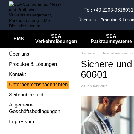
Перейти к основному контенту
Tel: +49 2203-9618031
Über uns
Produkte & Lösu
Unternehmensnachrichten
Impressum
SEA
SEA
EMS
Verkehrslösungen
Parkraumsysteme
Über uns
Startseite
Unternehmensnachric
Sichere und
Produkte & Lösungen
60601
Kontakt
Unternehmensnachrichten
29 January 2025
Seitenübersicht
Allgemeine
Geschäftsbedingungen
Impressum