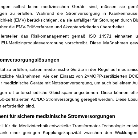
ngen selbst keine medizinischen Geräte sind, müssen sie gemä
ungen zu erfüllen. Während die Stromversorgung in Krankenhäuse
ichkeit (EMV) berücksichtigen, da sie anfälliger für Störungen durch
daher die EMV-Prüfverfahren und Akzeptanzkriterien überarbeitet.
Hersteller das Risikomanagement gemäß ISO 14971 einhalten 
e EU-Medizinprodukteverordnung vorschreibt. Diese Maßnahmen gewä
.
tromversorgungslösungen
ät zu erfüllen, setzen medizinische Geräte in der Regel auf medizini
sätzliche Maßnahmen, wie den Einsatz von 2×MOPP-zertifizierten DC/
für medizinische Geräte mit Notstromversorgung, um auch bei einem Aus
gen oft unterschiedliche Gleichspannungsebenen. Diese können effiz
50-zertifizierten AC/DC-Stromversorgung geregelt werden. Diese Lösu
 erforderlich sind.
nt für sichere medizinische Stromversorgungen
ll für die Medizintechnik entwickelte Transformator-Technologie entwic
. Dank einer geringen Kopplungskapazität zwischen den Wicklunge