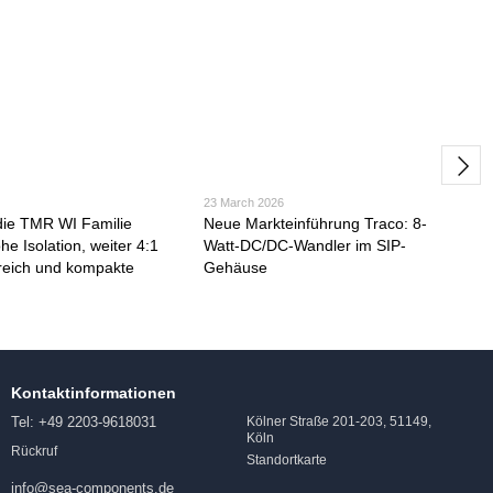
23 March 2026
die TMR WI Familie
Neue Markteinführung Traco: 8-
e Isolation, weiter 4:1
Watt-DC/DC-Wandler im SIP-
reich und kompakte
Gehäuse
Kontaktinformationen
Tel: +49 2203-9618031
Kölner Straße 201-203, 51149,
Köln
Rückruf
Standortkarte
info@sea-components.de