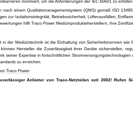
nsbarrieren minimiert, um die Anforderungen der IEC 60601 zu erfüllen
r nach einem Qualitätsmanagementsystem (QMS) gemäß ISO 13485 un
gen zur Isolationsintegrität, Betriebssicherheit, Lüfterausfällen, Ent
obewertungen hilft Traco Power Medizinprodukteherstellern, ihre Zertif
t in der Medizintechnik ist die Einhaltung von Sicherheitsnormen wie
önnen Hersteller die Zuverlässigkeit ihrer Geräte sicherstellen, reg
nk seiner Expertise in fortschrittlichen Stromversorgungstechnologien
tandards zu erreichen.
 von Traco Power
verlässiger Anbieter von Traco-Netzteilen seit 2002! Rufen 