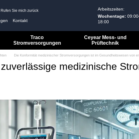
Arbeitszeiten:
Rufen Sie mich zurück
Wochentage:
09:00
ngen
Kontakt
18:00
Allgemeine Geschäftsbedingungen
Traco
Ceyear Mess- und
Stromversorgungen
Prüftechnik
hten
Die Konformität medizinischer Stromversorgungen ist im Gesundheitswesen von e
 zuverlässige medizinische S