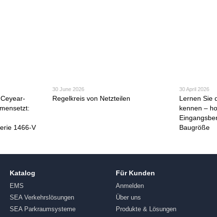
30 June 2026
30 April 2026
s Ceyear-
Regelkreis von Netzteilen
Lernen Sie 
mensetzt:
kennen – hoh
Eingangsbe
erie 1466-V
Baugröße
Katalog
Für Kunden
EMS
Anmelden
SEA Verkehrslösungen
Über uns
SEA Parkraumsysteme
Produkte & Lösungen