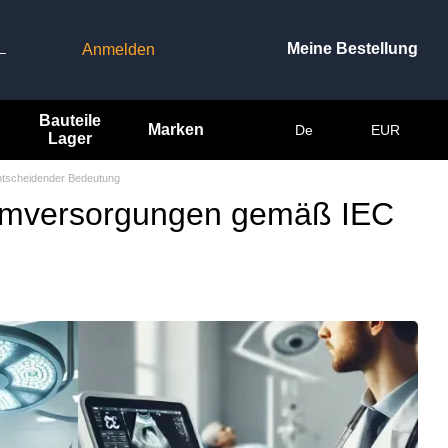
Meine Bestellung
Anmelden
–
Bauteile
Marken
De
EUR
Lager
ntscheidender Bedeutung
tromversorgungen gemäß IEC