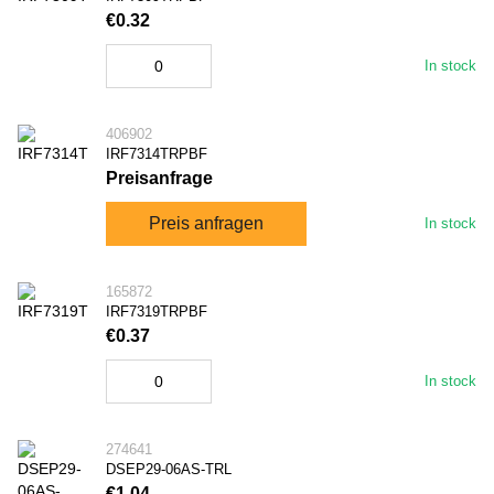
€0.32
In stock
406902
IRF7314TRPBF
Preisanfrage
Preis anfragen
In stock
165872
IRF7319TRPBF
€0.37
In stock
274641
DSEP29-06AS-TRL
€1.04