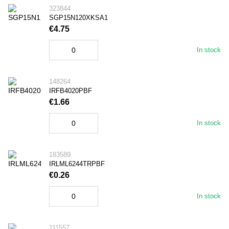
323844
SGP15N120XKSA1
€4.75
In stock
148264
IRFB4020PBF
€1.66
In stock
183589
IRLML6244TRPBF
€0.26
In stock
111557