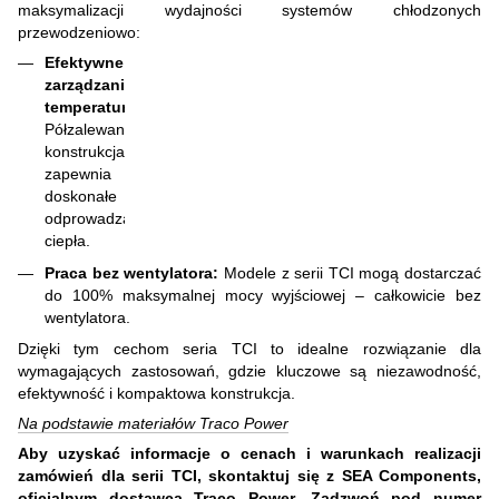
maksymalizacji wydajności systemów chłodzonych
przewodzeniowo:
Efektywne
zarządzanie
temperaturą:
Półzalewana
konstrukcja
zapewnia
doskonałe
odprowadzanie
ciepła.
Praca bez wentylatora:
Modele z serii TCI mogą dostarczać
do 100% maksymalnej mocy wyjściowej – całkowicie bez
wentylatora.
Dzięki tym cechom seria TCI to idealne rozwiązanie dla
wymagających zastosowań, gdzie kluczowe są niezawodność,
efektywność i kompaktowa konstrukcja.
Na podstawie materiałów Traco Power
Aby uzyskać informacje o cenach i warunkach realizacji
zamówień dla serii TCI, skontaktuj się z SEA Components,
oficjalnym dostawcą Traco Power. Zadzwoń pod numer