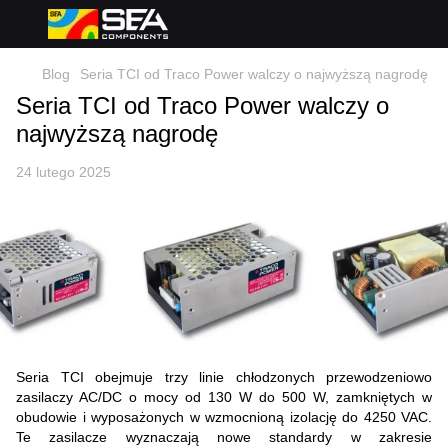
Blog
Seria TCI od Traco Power walczy o najwyższą nagrodę
Seria TCI od Traco Power walczy o
najwyższą nagrodę
24 lutego 2025
Seria TCI obejmuje trzy linie chłodzonych przewodzeniowo
zasilaczy AC/DC o mocy od 130 W do 500 W, zamkniętych w
obudowie i wyposażonych w wzmocnioną izolację do 4250 VAC.
Te zasilacze wyznaczają nowe standardy w zakresie