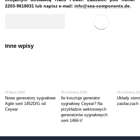
2203-9618031 lub napisz e-mail:
info@sea-components.de
.
Inne wpisy
29 lipca 2026
30 czerwca 2026
30 czerwca 20
Nowe generatory sygnałowe
Ile kosztuje generator
Układy ster
Agile serii 1452D/G od
sygnałowy Ceyear? Na
zasilaczach
Ceyear
przykładzie wektorowych
generatorów sygnałowych
serii 1466-V