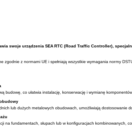
ia swoje urządzenia SEA RTC (Road Traffic Controller), specjaln
ane zgodnie z normami UE i spełniają wszystkie wymagania normy DS
a
wą budowę, co ułatwia instalację, konserwację i wymianę komponentów
 obudowy
dnich lub dużych metalowych obudowach, umożliwiają dostosowanie do 
tażu
acji na fundamentach, słupach lub w konfiguracjach kombinowanych, c