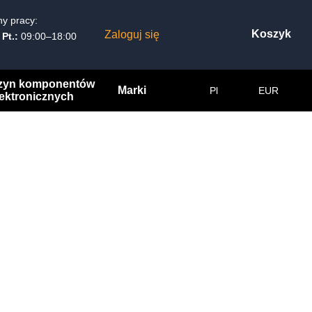
y pracy:
Koszyk
Zaloguj się
 Pt.:
09:00–18:00
zyn komponentów
Marki
Pl
EUR
lektronicznych