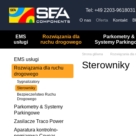
Przejdź do głównej treści
Tel: +49 2203-9618031
O nas
Oferta
Kontakt
B
EMS
Rozwiązania dla
Parkometry &
usługi
ruchu drogowego
Systemy Parking
Strona główna
Rozwiązania dla
EMS usługi
Sterowniky
Rozwiązania dla ruchu
drogowego
Sygnalizatory
Sterowniky
Bezpieczeństwo Ruchu
Drogowego
Parkometry & Systemy
Parkingowe
Zasilacze Traco Power
Aparatura kontrolno-
pomiarowa Ceyear