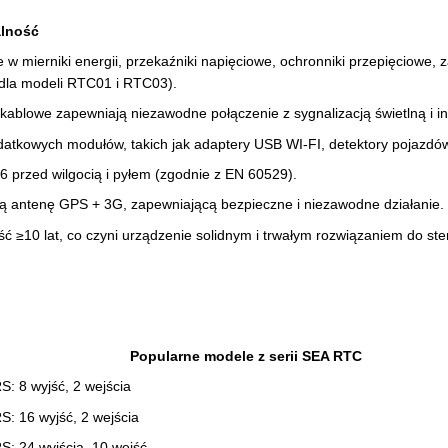
lność
w mierniki energii, przekaźniki napięciowe, ochronniki przepięciowe, z
dla modeli RTC01 i RTC03).
kablowe zapewniają niezawodne połączenie z sygnalizacją świetlną i i
datkowych modułów, takich jak adaptery USB WI-FI, detektory pojazdów 
 przed wilgocią i pyłem (zgodnie z EN 60529).
 antenę GPS + 3G, zapewniającą bezpieczne i niezawodne działanie.
 ≥10 lat, co czyni urządzenie solidnym i trwałym rozwiązaniem do s
Popularne modele z serii SEA RTC
 8 wyjść, 2 wejścia
 16 wyjść, 2 wejścia
 24 wyjścia, 10 wejść