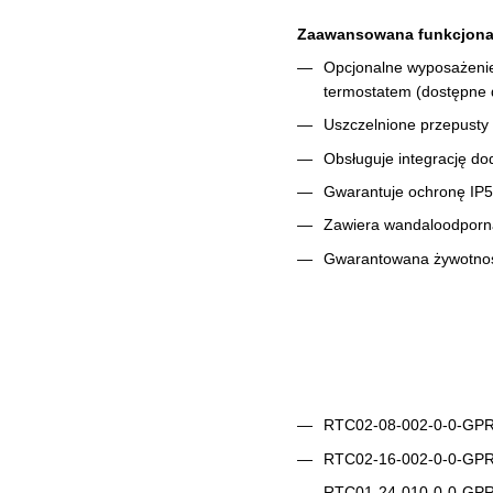
Zaawansowana funkcjona
Opcjonalne wyposażenie 
termostatem (dostępne 
Uszczelnione przepusty 
Obsługuje integrację do
Gwarantuje ochronę IP56
Zawiera wandaloodporną
Gwarantowana żywotność
RTC02-08-002-0-0-GPRS:
RTC02-16-002-0-0-GPRS:
RTC01-24-010-0-0-GPRS: