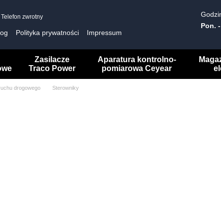
Godzin
Telefon zwrotny
Pon. -
log
Polityka prywatności
Impressum
Zasilacze
Aparatura kontrolno-
Maga
owe
Traco Power
pomiarowa Ceyear
e
 ruchu drogowego
Sterowniky