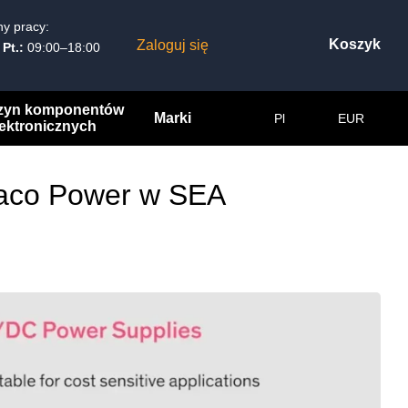
y pracy:
Koszyk
Zaloguj się
 Pt.:
09:00–18:00
zyn komponentów
Marki
Pl
EUR
lektronicznych
raco Power w SEA