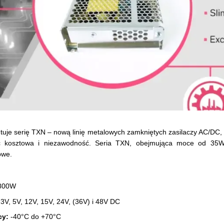
uje serię TXN – nową linię metalowych zamkniętych zasilaczy AC/DC
 kosztowa i niezawodność. Seria TXN, obejmująca moce od 35W d
owe.
800W
3V, 5V, 12V, 15V, 24V, (36V) i 48V DC
cy:
-40°C do +70°C