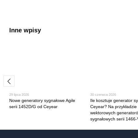
Inne wpisy
29 lipca 2026
30 czerwca 2026
Nowe generatory sygnałowe Agile
Ile kosztuje generator 
serii 1452D/G od Ceyear
Ceyear? Na przykładzie
wektorowych generator
sygnałowych serii 1466-