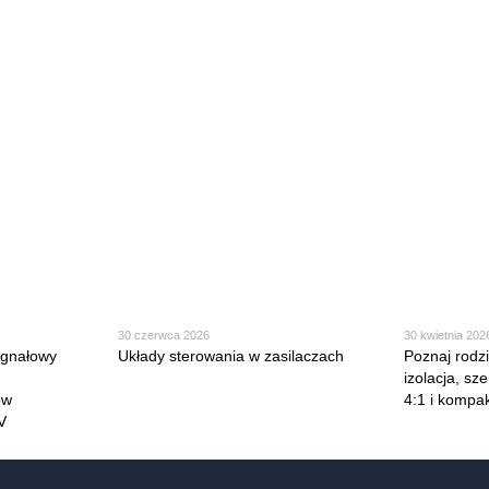
30 czerwca 2026
30 kwietnia 202
sygnałowy
Układy sterowania w zasilaczach
Poznaj rod
izolacja, sz
ów
4:1 i kompa
V