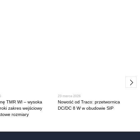
6
23 marca 2026
zinę TMR WI – wysoka
Nowość od Traco: przetwornica
eroki zakres wejściowy
DC/DC 8 W w obudowie SIP
ktowe rozmiary