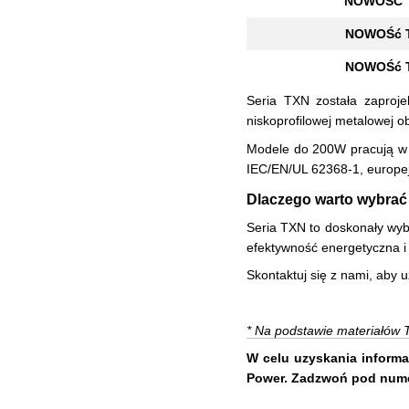
NOWOŚĆ T
NOWOŚć T
NOWOŚć T
Seria TXN została zaproje
niskoprofilowej metalowej o
Modele do 200W pracują w 
IEC/EN/UL 62368-1, europe
Dlaczego warto wybrać
Seria TXN to doskonały wy
efektywność energetyczna i
Skontaktuj się z nami, aby u
* Na podstawie materiałów 
W celu uzyskania informa
Power. Zadzwoń pod numer