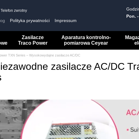
Godzin
Telefon zwrotny
Pon. -
log
Polityka prywatności
Impressum
Zasilacze
Aparatura kontrolno-
Maga
owe
Traco Power
pomiarowa Ceyear
e
ower TXN Series – Wysokowydajne zasilacze AC/DC
iezawodne zasilacze AC/DC T
s