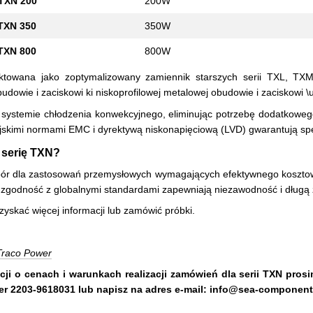
XN 200
200W
XN 350
350W
XN 800
800W
ktowana jako zoptymalizowany zamiennik starszych serii TXL, TXM 
budowie i zaciskowi ki niskoprofilowej metalowej obudowie i zaciskowi
systemie chłodzenia konwekcyjnego, eliminując potrzebę dodatkowego
jskimi normami EMC i dyrektywą niskonapięciową (LVD) gwarantują s
 serię TXN?
bór dla zastosowań przemysłowych wymagających efektywnego koszto
 zgodność z globalnymi standardami zapewniają niezawodność i długą
zyskać więcej informacji lub zamówić próbki.
Traco Power
cji o cenach i warunkach realizacji zamówień dla serii TXN pro
 2203-9618031 lub napisz na adres e-mail:
info@sea-component