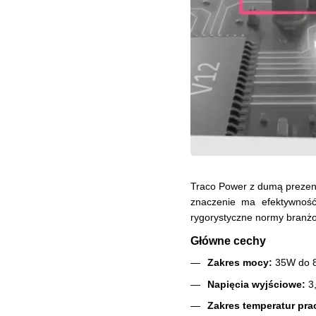
Traco Power z dumą prezent
znaczenie ma efektywność
rygorystyczne normy branż
Główne cechy
Zakres mocy:
35W do 
Napięcia wyjściowe:
3,
Zakres temperatur pra