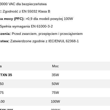
3000 VAC dla bezpieczeństwa
:
Zgodność z EN 55032 Klasa B
ka mocy (PFC):
>0,9 dla modeli powyżej 100W
Spełnia wymagania EN 61000-3-2
zenia:
Przed zwarciem, przepięciem i przeciążeniem
ństwa:
Zatwierdzone zgodnie z IEC/EN/UL 62368-1
ia
Moc
TXN 35
35W
50
50W
75
75W
100
100W