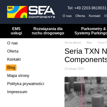
Przejdź do głównej treści
Tel: +49 2203-9618031
O nas
Oferta
Kontakt
B
EMS
Rozwiązania dla
Parkometry &
usługi
ruchu drogowego
Systemy Parking
O nas
Strona główna
Blog
Traco P
Seria TXN N
Oferta
Component
Kontakt
Blog
10 lutego 2025
Mapa strony
Polityka prywatności
Impressum