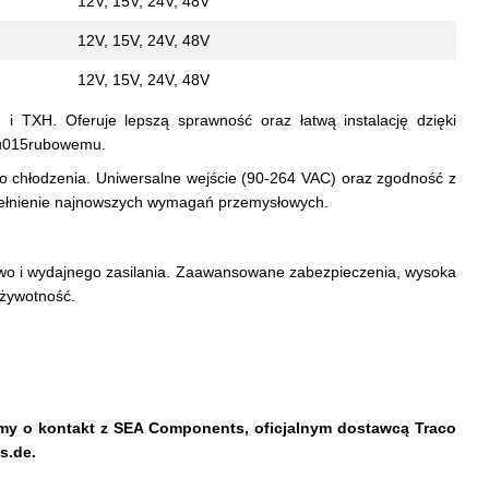
12V, 15V, 24V, 48V
12V, 15V, 24V, 48V
12V, 15V, 24V, 48V
i TXH. Oferuje lepszą sprawność oraz łatwą instalację dzięki
 \u015rubowemu.
 chłodzenia. Uniwersalne wejście (90-264 VAC) oraz zgodność z
pełnienie najnowszych wymagań przemysłowych.
wo i wydajnego zasilania. Zaawansowane zabezpieczenia, wysoka
 żywotność.
simy o kontakt z SEA Components, oficjalnym dostawcą Traco
s.de
.