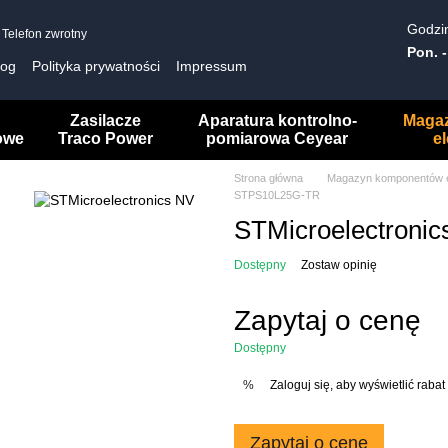
Godzin
Telefon zwrotny
Pon. -
log
Polityka prywatności
Impressum
Zasilacze
Aparatura kontrolno-
Maga
owe
Traco Power
pomiarowa Ceyear
e
Strona główna
Magazyn komponentów e
STPS10L25G-TR
STMicroelectron
Dostępny
Zostaw opinię
Zapytaj o cenę
Dostępny
Zaloguj się
, aby wyświetlić rab
%
Zapytaj o cenę