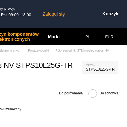
y pracy:
Koszyk
Zaloguj się
 Pt.:
09:00–18:00
zyn komponentów
Marki
Pl
EUR
lektronicznych
lektronicznych
Półprzewodniki
Półprzewodniki STMicroelectronics NV
ics NV STPS10L25G-TR
Artykuł
STPS10L25G-TR
Do porównania
Do schowka
at skumulowany