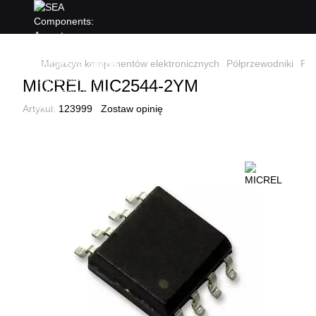
Magazyn komponentów elektronicznych
Półprzewodniki
Pół
MICREL MIC2544-2YM
Artykuł:
123999
Zostaw opinię