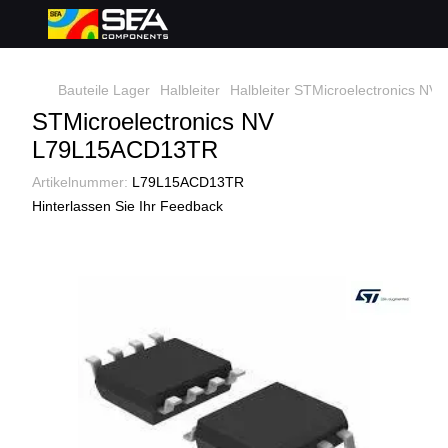
Bauteile Lager
Halbleiter
Halbleiter STMicroelectronics NV
STMicroelectronics NV
L79L15ACD13TR
Artikelnummer:
L79L15ACD13TR
Hinterlassen Sie Ihr Feedback