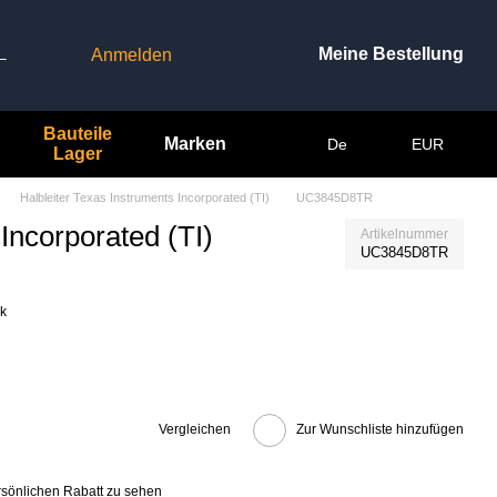
Meine Bestellung
Anmelden
–
Bauteile
Marken
De
EUR
Lager
Halbleiter Texas Instruments Incorporated (TI)
UC3845D8TR
Incorporated (TI)
Artikelnummer
UC3845D8TR
ck
Vergleichen
Zur Wunschliste hinzufügen
rsönlichen Rabatt zu sehen