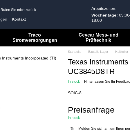
Arbeitszeiten:
Rufen Sie mich zurück
Wochentage:
09:00
ngen
Kontakt
18:00
Allgemeine Geschäftsbedingungen
Traco
Ceyear Mess- und
Stromversorgungen
Prüftechnik
Startseite
Bauteile Lager
Halbleiter
Texas Instruments 
UC3845D8TR
In stock
Hinterlassen Sie Ihr Feedba
SOIC-8
Preisanfrage
In stock
Melden Sie sich an, um Ihren pe
%