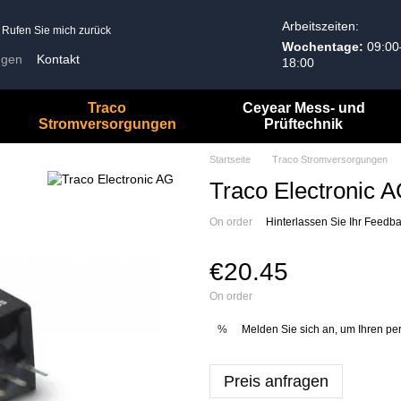
Arbeitszeiten:
Rufen Sie mich zurück
Wochentage:
09:00
ngen
Kontakt
18:00
Allgemeine Geschäftsbedingungen
Traco
Ceyear Mess- und
Stromversorgungen
Prüftechnik
Startseite
Traco Stromversorgungen
Traco Electronic
On order
Hinterlassen Sie Ihr Feedb
€20.45
On order
Melden Sie sich an, um Ihren pe
%
Preis anfragen