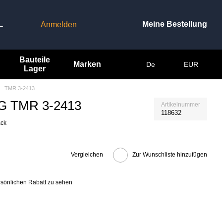
Meine Bestellung
Anmelden
–
Bauteile
Marken
De
EUR
Lager
TMR 3-2413
 AG TMR 3-2413
Artikelnummer
118632
ack
Vergleichen
Zur Wunschliste hinzufügen
rsönlichen Rabatt zu sehen