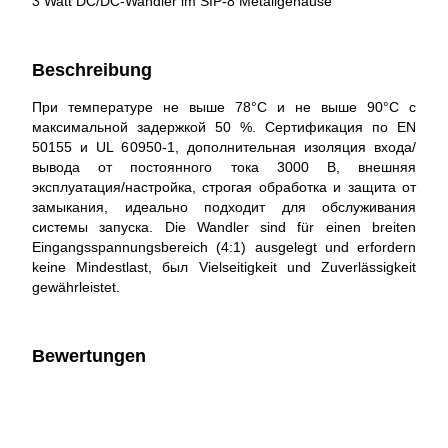
3 Watt DC/DC-Wandler im SIP-8 Metallgehäuse
Beschreibung
При температуре не выше 78°C и не выше 90°C с
максимальной задержкой 50 %. Сертификация по EN
50155 и UL 60950-1, дополнительная изоляция входа/
вывода от постоянного тока 3000 В, внешняя
эксплуатация/настройка, строгая обработка и защита от
замыкания, идеально подходит для обслуживания
системы запуска. Die Wandler sind für einen breiten
Eingangsspannungsbereich (4:1) ausgelegt und erfordern
keine Mindestlast, был Vielseitigkeit und Zuverlässigkeit
gewährleistet.
Bewertungen