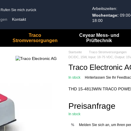
Arbeitszeiten:
Rufen Sie mich zurück
Wochentage:
09:00
ngen
Kontakt
18:00
Allgemeine Geschäftsbedingungen
Traco
Ceyear Mess- und
Stromversorgungen
Prüftechnik
Startseite
Traco Stromversorgungen
DC/DC, 15W, Input: 18-75 VDC, Output: 15V
Traco Electronic
In stock
Hinterlassen Sie Ihr Feedba
THD 15-4813WIN TRACO POWE
Preisanfrage
In stock
Melden Sie sich an, um Ihren pe
%