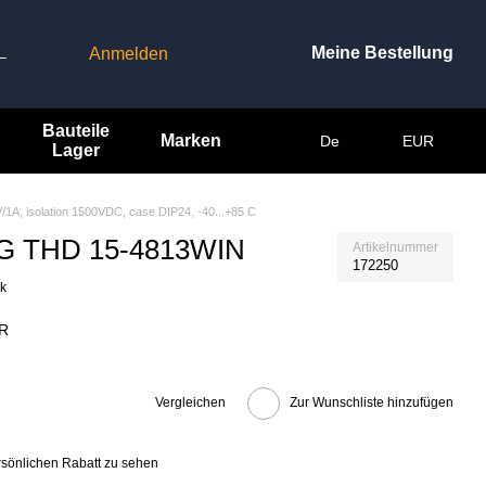
Meine Bestellung
Anmelden
–
Bauteile
Marken
De
EUR
Lager
/1A, isolation 1500VDC, case DIP24, -40...+85 C
 AG THD 15-4813WIN
Artikelnummer
172250
ck
R
Vergleichen
Zur Wunschliste hinzufügen
rsönlichen Rabatt zu sehen