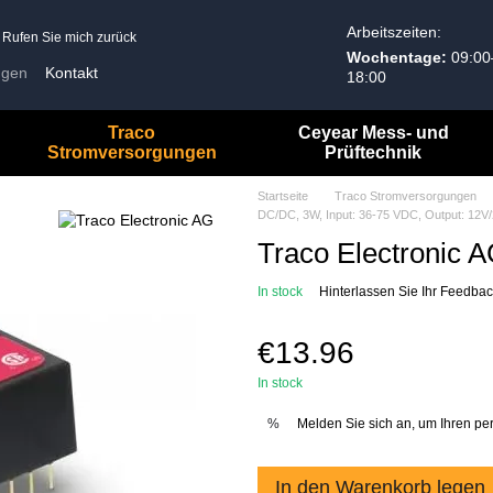
Arbeitszeiten:
Rufen Sie mich zurück
Wochentage:
09:00
ngen
Kontakt
18:00
Allgemeine Geschäftsbedingungen
Traco
Ceyear Mess- und
Stromversorgungen
Prüftechnik
Startseite
Traco Stromversorgungen
DC/DC, 3W, Input: 36-75 VDC, Output: 12V/
Traco Electronic 
In stock
Hinterlassen Sie Ihr Feedba
€13.96
In stock
Melden Sie sich an, um Ihren pe
%
In den Warenkorb legen