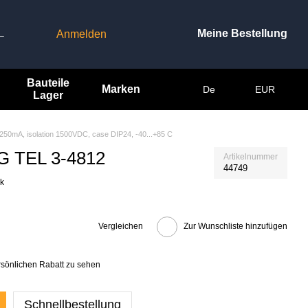
Meine Bestellung
Anmelden
–
Bauteile
Marken
De
EUR
Lager
250mA, isolation 1500VDC, case DIP24, -40...+85 C
AG TEL 3-4812
Artikelnummer
44749
ck
Vergleichen
Zur Wunschliste hinzufügen
rsönlichen Rabatt zu sehen
Schnellbestellung