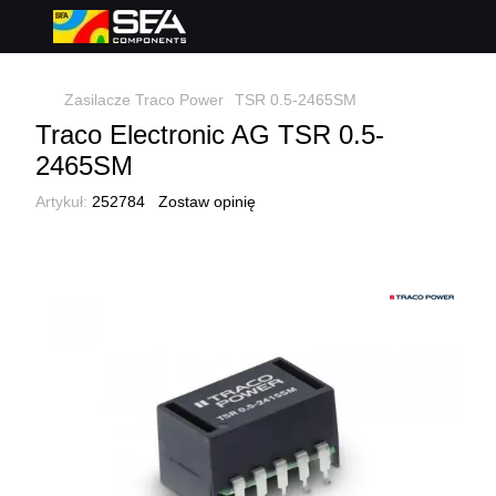
Zasilacze Traco Power
TSR 0.5-2465SM
Traco Electronic AG TSR 0.5-
2465SM
Artykuł:
252784
Zostaw opinię