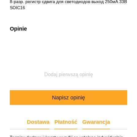
8-разр. регистр сдвига для светодиодов выход 250мА 33В
SOIC16
Opinie
Dodaj pierwszą opinię
Napisz opinię
Dostawa
Płatność
Gwarancja