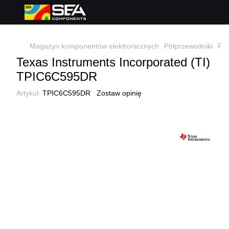
Magazyn komponentów elektronicznych
Półprzewodniki
Pół
Texas Instruments Incorporated (TI)
TPIC6C595DR
Artykuł:
TPIC6C595DR
Zostaw opinię