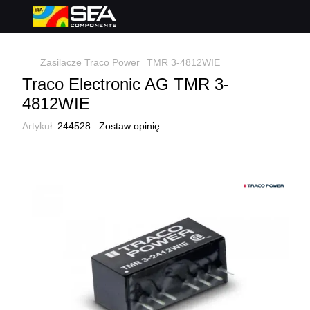
Zasilacze Traco Power
TMR 3-4812WIE
Traco Electronic AG TMR 3-
4812WIE
Artykuł:
244528
Zostaw opinię