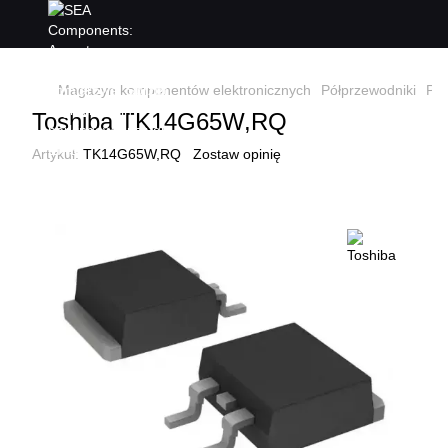
Magazyn komponentów elektronicznych
Półprzewodniki
Pół
Toshiba TK14G65W,RQ
Artykuł:
TK14G65W,RQ
Zostaw opinię