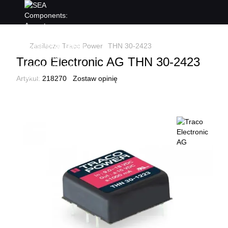
Zasilacze Traco Power
THN 30-2423
Traco Electronic AG THN 30-2423
Artykuł:
218270
Zostaw opinię