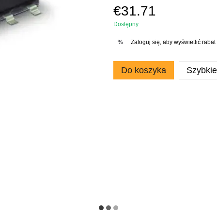
€31.71
Dostępny
Zaloguj się
, aby wyświetlić rab
%
Do koszyka
Szybki