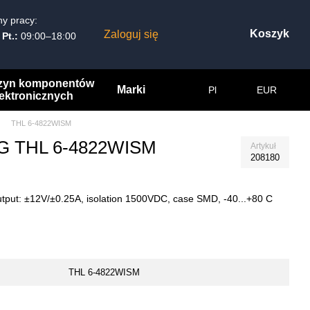
y pracy:
Koszyk
Zaloguj się
 Pt.:
09:00–18:00
zyn komponentów
Marki
Pl
EUR
lektronicznych
THL 6-4822WISM
 AG THL 6-4822WISM
Artykuł
208180
tput: ±12V/±0.25A, isolation 1500VDC, case SMD, -40...+80 C
THL 6-4822WISM