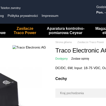
Godzin
Telefon zwrotny
Pon. -
log
Polityka prywatności
Impressum
Zasilacze
Aparatura kontrolno-
Maga
owe
Traco Power
pomiarowa Ceyear
e
Strona główna
Zasilacze Traco Power
Traco Electronic
Dostępny
Zostaw opinię
DC/DC, 6W, Input: 18-75 VDC, Ou
Cechy
Kraj pochodzenia