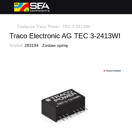
Zasilacze Traco Power
TEC 3-2413WI
Traco Electronic AG TEC 3-2413WI
Artykuł:
283194
Zostaw opinię