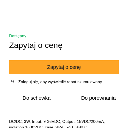
Dostępny
Zapytaj o cenę
Zapytaj o cenę
Zaloguj się
, aby wyświetlić rabat skumulowany
%
Do schowka
Do porównania
DC/DC, 3W, Input: 9-36VDC, Output: 15VDC/200mA,
isolation 1600VDC, case SIP-8, -40...+90 C