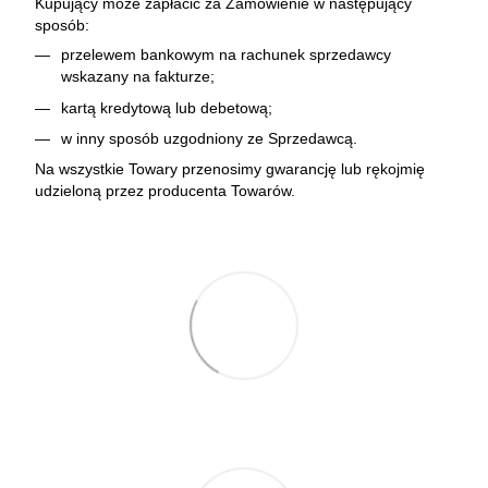
Kupujący może zapłacić za Zamówienie w następujący
sposób:
przelewem bankowym na rachunek sprzedawcy
wskazany na fakturze;
kartą kredytową lub debetową;
w inny sposób uzgodniony ze Sprzedawcą.
Na wszystkie Towary przenosimy gwarancję lub rękojmię
udzieloną przez producenta Towarów.