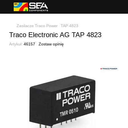
Zasilacze Traco Power
TAP 4823
Traco Electronic AG TAP 4823
Artykuł:
46157
Zostaw opinię