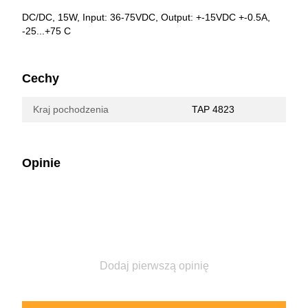
DC/DC, 15W, Input: 36-75VDC, Output: +-15VDC +-0.5A,
-25...+75 C
Cechy
Kraj pochodzenia
TAP 4823
Opinie
Dodaj pierwszą opinię