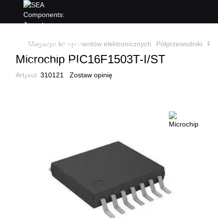
Magazyn komponentów elektronicznych
Półprzewodniki
Pół
Microchip PIC16F1503T-I/ST
Artykuł:
310121
Zostaw opinię