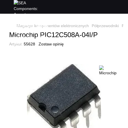
Magazyn komponentów elektronicznych
Półprzewodniki
Pół
Microchip PIC12C508A-04I/P
Artykuł:
55628
Zostaw opinię