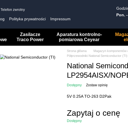
Godzin
Telefon zwrotny
Pon. -
log
Polityka prywatności
Impressum
Zasilacze
Aparatura kontrolno-
Maga
owe
Traco Power
pomiarowa Ceyear
e
Strona główna
Magazyn komponentów e
Półprzewodniki National Semiconductor (TI)
National Semicondu
LP2954AISX/NOP
Dostępny
Zostaw opinię
5V 0.25A TO-263 D2Pak
Zapytaj o cenę
Dostępny