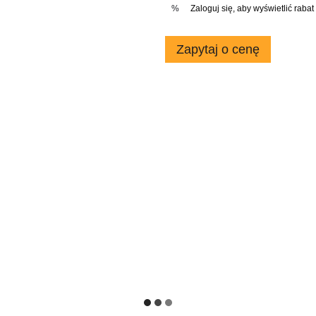
Zaloguj się
, aby wyświetlić rab
%
Zapytaj o cenę