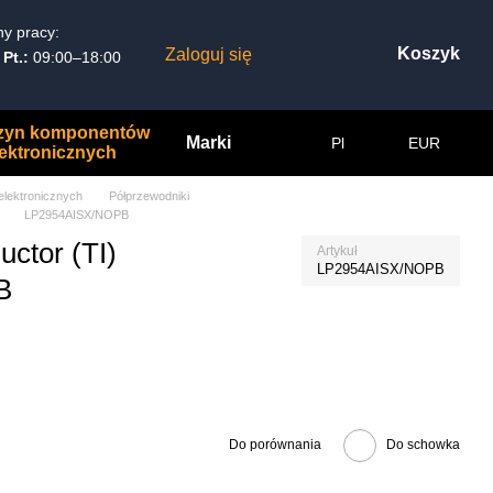
y pracy:
Koszyk
Zaloguj się
 Pt.:
09:00–18:00
zyn komponentów
Marki
Pl
EUR
lektronicznych
lektronicznych
Półprzewodniki
LP2954AISX/NOPB
ctor (TI)
Artykuł
LP2954AISX/NOPB
B
Do porównania
Do schowka