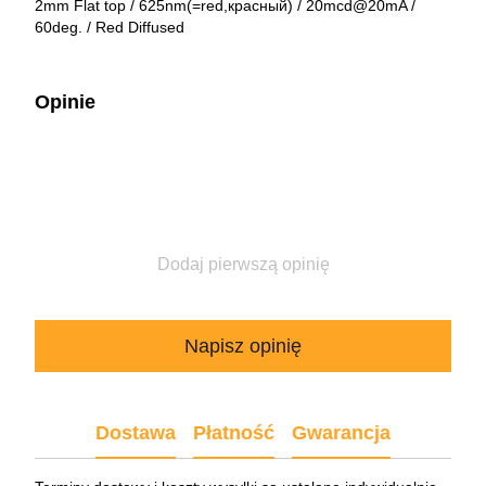
2mm Flat top / 625nm(=red,красный) / 20mcd@20mA /
60deg. / Red Diffused
Opinie
Dodaj pierwszą opinię
Napisz opinię
Dostawa
Płatność
Gwarancja