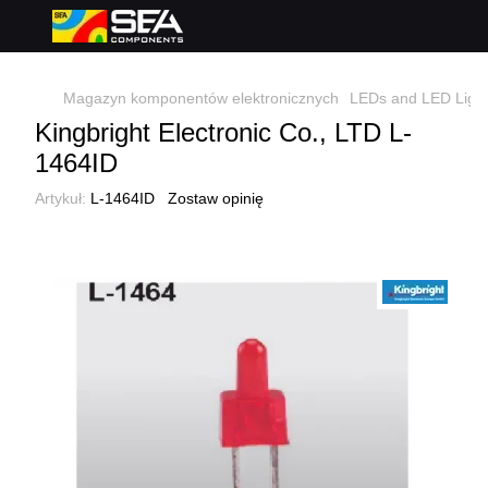
Magazyn komponentów elektronicznych
LEDs and LED Light
Kingbright Electronic Co., LTD L-
1464ID
Artykuł:
L-1464ID
Zostaw opinię