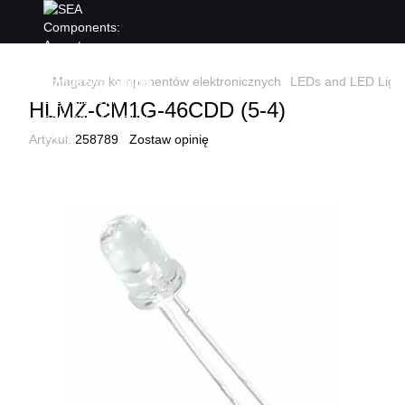
Magazyn komponentów elektronicznych
LEDs and LED Light
HLMZ-CM1G-46CDD (5-4)
Artykuł:
258789
Zostaw opinię