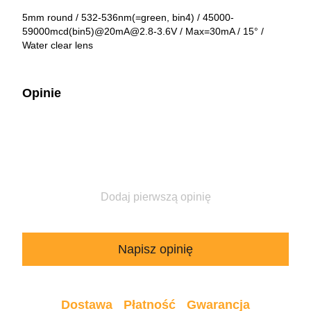
5mm round / 532-536nm(=green, bin4) / 45000-
59000mcd(bin5)@20mA@2.8-3.6V / Max=30mA / 15° /
Water clear lens
Opinie
Dodaj pierwszą opinię
Napisz opinię
Dostawa
Płatność
Gwarancja