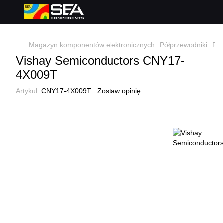
Magazyn komponentów elektronicznych
Półprzewodniki
Pół
Vishay Semiconductors CNY17-
4X009T
Artykuł:
CNY17-4X009T
Zostaw opinię