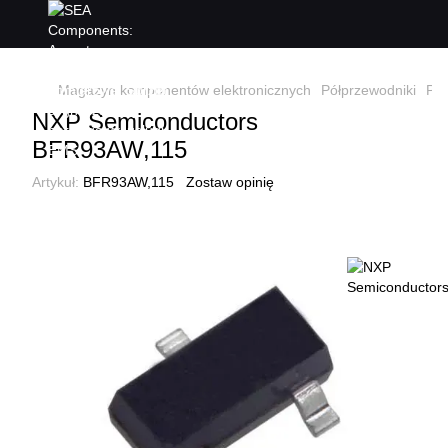
Magazyn komponentów elektronicznych
Półprzewodniki
Pół
NXP Semiconductors
BFR93AW,115
Artykuł:
BFR93AW,115
Zostaw opinię