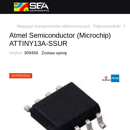
Magazyn komponentów elektronicznych
Półprzewodniki
Pół
Atmel Semiconductor (Microchip)
ATTINY13A-SSUR
Artykuł:
309458
Zostaw opinię
WYPRZEDAŻ