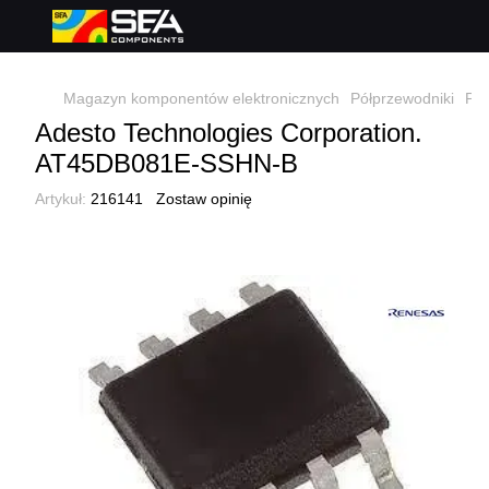
Magazyn komponentów elektronicznych
Półprzewodniki
Pół
Adesto Technologies Corporation.
AT45DB081E-SSHN-B
Artykuł:
216141
Zostaw opinię