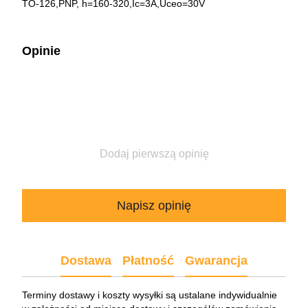
TO-126,PNP, h=160-320,Ic=3A,Uceo=30V
Opinie
Dodaj pierwszą opinię
Napisz opinię
Dostawa
Płatność
Gwarancja
Terminy dostawy i koszty wysyłki są ustalane indywidualnie