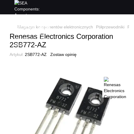
Magazyn komponentów elektronicznych
Półprzewodniki
Pół
Renesas Electronics Corporation
2SB772-AZ
Artykuł:
2SB772-AZ
Zostaw opinię