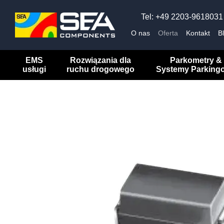
Przejdź do głównej treści
Tel: +49 2203-9618031
O nas
Oferta
Kontakt
B
EMS
Rozwiązania dla
Parkometry &
usługi
ruchu drogowego
Systemy Parking