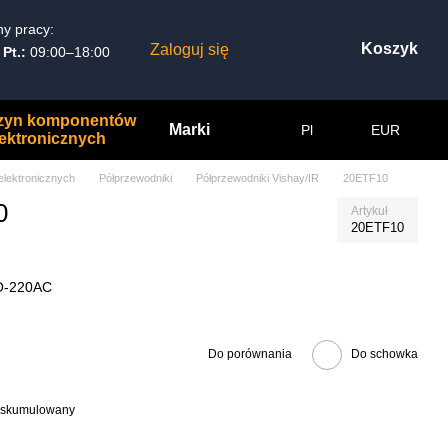
y pracy:
Koszyk
Zaloguj się
 Pt.:
09:00–18:00
zyn komponentów
Marki
Pl
EUR
lektronicznych
lektronicznych
Półprzewodniki
Półprzewodniki Vishay/IR
20ETF10
0
Artykuł
20ETF10
TO-220AC
Do porównania
Do schowka
at skumulowany