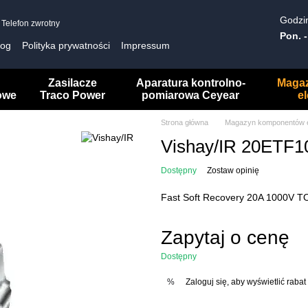
Godzin
Telefon zwrotny
Pon. -
log
Polityka prywatności
Impressum
Zasilacze
Aparatura kontrolno-
Maga
owe
Traco Power
pomiarowa Ceyear
e
Strona główna
Magazyn komponentów e
Vishay/IR 20ETF1
Dostępny
Zostaw opinię
Fast Soft Recovery 20A 1000V 
Zapytaj o cenę
Dostępny
Zaloguj się
, aby wyświetlić rab
%