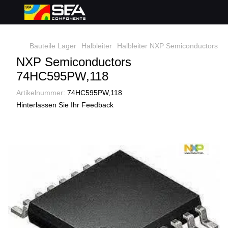
Bauteile Lager
Halbleiter
Halbleiter NXP Semiconductors
7
NXP Semiconductors
74HC595PW,118
Artikelnummer:
74HC595PW,118
Hinterlassen Sie Ihr Feedback