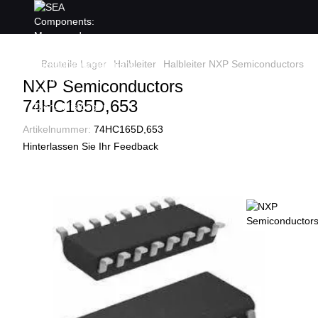
Bauteile Lager
Halbleiter
Halbleiter NXP Semiconductors
7
NXP Semiconductors
74HC165D,653
Artikelnummer:
74HC165D,653
Hinterlassen Sie Ihr Feedback